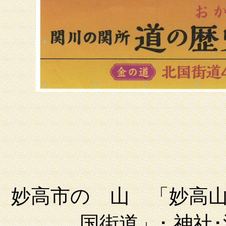
妙高市の 山 「妙高
国街道」･ 神社