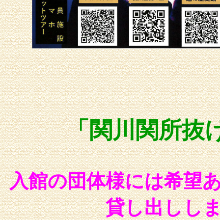
「関川関所抜
入館の団体様には希望
貸し出しし