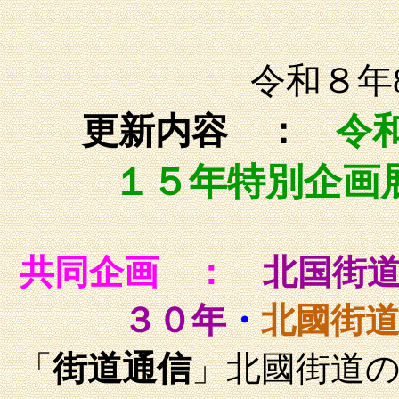
令和８年
更新内容 ：
令
１５年特別企
共同企画 ：
北国街
３０年
・
北國街
「
街道通信
」北國街道