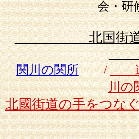
会・研
北国街
関川の関所
/
川の
北國街道の手をつな