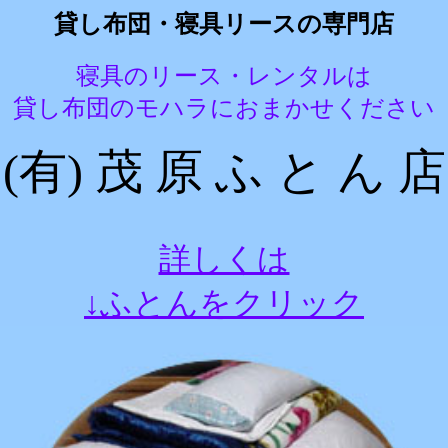
貸し布団・寝具リースの専門店
寝具のリース・レンタルは
貸し布団のモハラにおまかせください
(有) 茂 原 ふ と ん 店
詳しくは
↓ふとんをクリック