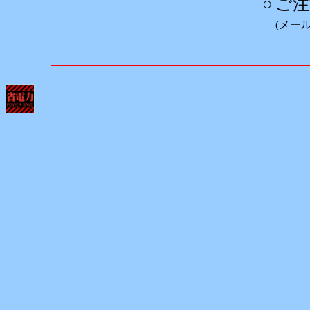
○
ご注
(メー